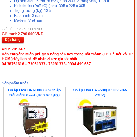
Độ bền điện: Kiểm tra ở điện áp 2000V trong vòng 1 phút
Kích thước (DxRxC) (mm): 305 x 225 x 305
Trọng lượng (kg): 13,5
Bảo hành: 3 năm
Made in Việt nam
Giá cũ: : 2.826.000 VND
Giá mới: 2.790.000 VND
Đặt hàng
Phục vụ: 24/7
Vận chuyển: Miễn phí giao hàng tận nơi trong
nội thành (TP Hà nội và TP
HCM )
Hãy liên hệ để nhận được giá tốt nhất:
04.38751616 – 73061333 - 73081333- 0904 499 667
Sản phẩm khác
Ổn áp Lioa DRI-10000IC(Ổn áp,
Ổn áp Lioa DRI-500( 0.5KV:90v-
Đổi điện DC-AC,Nạp Ác Quy)
250V)