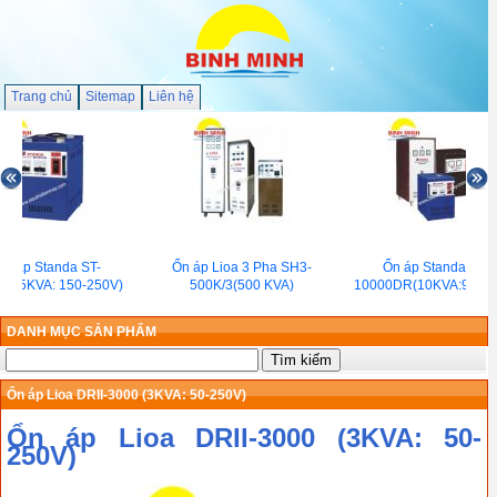
Trang chủ
Sitemap
Liên hệ
n áp Standa ST-
Ổn áp Lioa 3 Pha SH3-
Ổn áp Standa ST-
(7.5KVA: 150-250V)
500K/3(500 KVA)
10000DR(10KVA:90-25
DANH MỤC SẢN PHẨM
Ổn áp Lioa DRII-3000 (3KVA: 50-250V)
Ổn áp Lioa DRII-3000 (3KVA: 50-
250V)