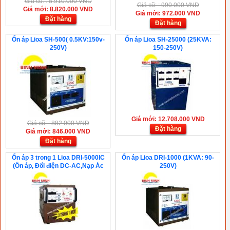
Giá cũ: : 8.910.000 VND
Giá cũ: : 990.000 VND
Giá mới: 8.820.000 VND
Giá mới: 972.000 VND
Đặt hàng
Đặt hàng
Ổn áp Lioa SH-500( 0.5KV:150v-
Ổn áp Lioa SH-25000 (25KVA:
250V)
150-250V)
Giá mới: 12.708.000 VND
Giá cũ: : 882.000 VND
Đặt hàng
Giá mới: 846.000 VND
Đặt hàng
Ổn áp 3 trong 1 Lioa DRI-5000IC
Ổn áp Lioa DRI-1000 (1KVA: 90-
(Ổn áp, Đổi điện DC-AC,Nạp Ác
250V)
Quy)