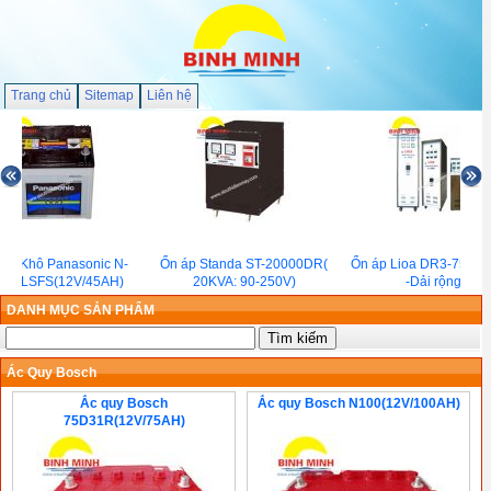
Trang chủ
Sitemap
Liên hệ
quy Khô Panasonic N-
Ổn áp Standa ST-20000DR(
Ổn áp Lioa DR3-75K(7
B24LSFS(12V/45AH)
20KVA: 90-250V)
-Dải rộng)
DANH MỤC SẢN PHẨM
Ác Quy Bosch
Ắc quy Bosch
Ắc quy Bosch N100(12V/100AH)
75D31R(12V/75AH)