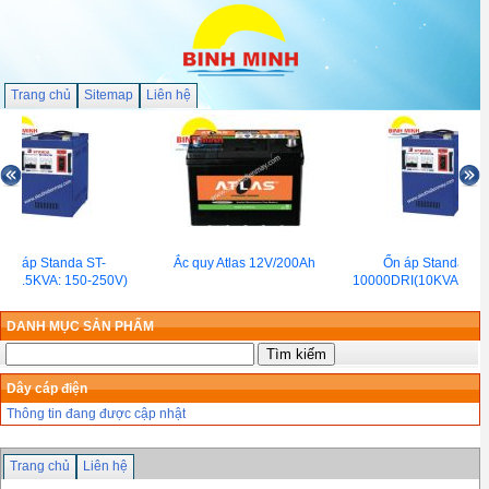
Trang chủ
Sitemap
Liên hệ
Ổn áp Standa ST-
Ắc quy Atlas 12V/200Ah
Ổn áp Standa ST-
0(7.5KVA: 150-250V)
10000DRI(10KVA:50-2
DANH MỤC SẢN PHẨM
Dây cáp điện
Thông tin đang được cập nhật
Trang chủ
Liên hệ