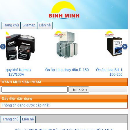
Trang chủ
Sitemap
Liên hệ
Ắc quy khô Kormax
Ổn áp Lioa chay dầu D-150
Ổn áp Lioa SH-1000
12V/100A
150-250V)
DANH MỤC SẢN PHẨM
Dây điện dân dụng
Thông tin đang được cập nhật
Trang chủ
Liên hệ