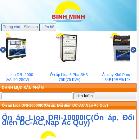
Trang chủ
Sitemap
Liên hệ
 áp Lioa DRI-2000
Ổn áp Lioa 3 Pha SH3-
Ắc quy Khô Panasonic
(2KVA: 90-250V)
75K(75 KVA)
34B19RFS(12V/32A
DANH MỤC SẢN PHẨM
Ổn áp Lioa DRI-10000IC(Ổn áp, Đổi điện DC-AC,Nạp Ác Quy)
Ổn áp Lioa DRI-10000IC(Ổn áp, Đổi
điện DC-AC,Nạp Ác Quy)