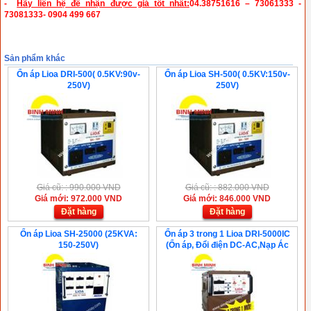
-
Hãy liên hệ để nhận được giá tốt nhất:
04.38751616 – 73061333 -
73081333- 0904 499 667
Sản phẩm khác
Ổn áp Lioa DRI-500( 0.5KV:90v-
Ổn áp Lioa SH-500( 0.5KV:150v-
250V)
250V)
Giá cũ: : 990.000 VND
Giá cũ: : 882.000 VND
Giá mới: 972.000 VND
Giá mới: 846.000 VND
Đặt hàng
Đặt hàng
Ổn áp Lioa SH-25000 (25KVA:
Ổn áp 3 trong 1 Lioa DRI-5000IC
150-250V)
(Ổn áp, Đổi điện DC-AC,Nạp Ác
Quy)