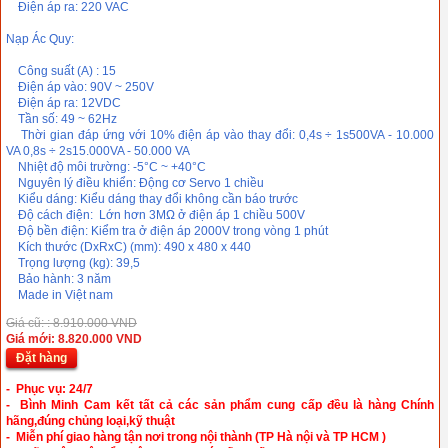
Điện áp ra: 220 VAC
Nạp Ác Quy:
Công suất (A) : 15
Điện áp vào: 90V ~ 250V
Điện áp ra: 12VDC
Tần số: 49 ~ 62Hz
Thời gian đáp ứng với 10% điện áp vào thay đổi: 0,4s ÷ 1s500VA - 10.000
VA 0,8s ÷ 2s15.000VA - 50.000 VA
Nhiệt độ môi trường: -5°C ~ +40°C
Nguyên lý điều khiển: Động cơ Servo 1 chiều
Kiểu dáng: Kiểu dáng thay đổi không cần báo trước
Độ cách điện: Lớn hơn 3MΩ ở điện áp 1 chiều 500V
Độ bền điện: Kiểm tra ở điện áp 2000V trong vòng 1 phút
Kích thước (DxRxC) (mm): 490 x 480 x 440
Trọng lượng (kg): 39,5
Bảo hành: 3 năm
Made in Việt nam
Giá cũ: : 8.910.000 VND
Giá mới: 8.820.000 VND
Đặt hàng
- Phục vụ: 24/7
- Bình Minh Cam kết tất cả các sản phẩm cung cấp đều là hàng Chính
hãng,đúng chủng loại,kỹ thuật
- Miễn phí giao hàng tận nơi trong
nội thành (TP Hà nội và TP HCM )