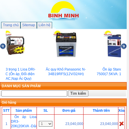
Trang chủ
Sitemap
Liên hệ
 áp 3 trong 1 Lioa DRI-
Ắc quy Khô Panasonic N-
Ổn áp Standa ST
00IC (Ổn áp, Đổi điện
34B19RFS(12V/32AH)
7500(7.5KVA: 150-2
DC-AC,Nạp Ác Quy)
DANH MỤC SẢN PHẨM
Giỏ hàng
STT
Sản phẩm
SL
Đơn giá
Thành tiền
Xóa
Ổn áp Lioa
DR3-
1
23,040,000
23,040,000
20K(20KVA -Dải