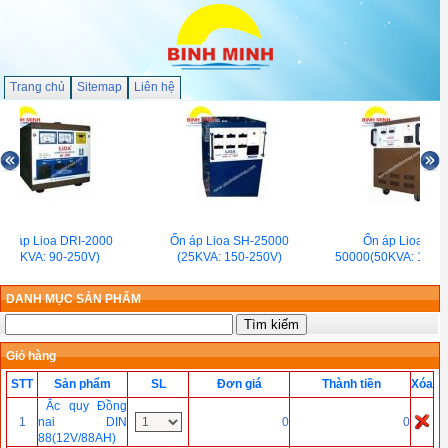
Trang chủ
Sitemap
Liên hệ
Ổn áp Lioa DRI-2000
Ổn áp Lioa SH-25000
Ổn áp Lioa SH-
(2KVA: 90-250V)
(25KVA: 150-250V)
50000(50KVA: 150-
DANH MỤC SẢN PHẨM
Giỏ hàng
STT
Sản phẩm
SL
Đơn giá
Thành tiền
Xóa
Ắc quy Đồng
1
nai DIN
0
0
88(12V/88AH)